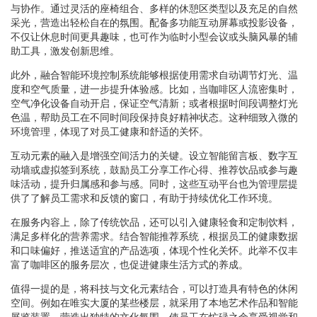
与协作。通过灵活的座椅组合、多样的休憩区类型以及充足的自然
采光，营造出轻松自在的氛围。配备多功能互动屏幕或投影设备，
不仅让休息时间更具趣味，也可作为临时小型会议或头脑风暴的辅
助工具，激发创新思维。
此外，融合智能环境控制系统能够根据使用需求自动调节灯光、温
度和空气质量，进一步提升体验感。比如，当咖啡区人流密集时，
空气净化设备自动开启，保证空气清新；或者根据时间段调整灯光
色温，帮助员工在不同时间段保持良好精神状态。这种细致入微的
环境管理，体现了对员工健康和舒适的关怀。
互动元素的融入是增强空间活力的关键。设立智能留言板、数字互
动墙或虚拟签到系统，鼓励员工分享工作心得、推荐饮品或参与趣
味活动，提升归属感和参与感。同时，这些互动平台也为管理层提
供了了解员工需求和反馈的窗口，有助于持续优化工作环境。
在服务内容上，除了传统饮品，还可以引入健康轻食和定制饮料，
满足多样化的营养需求。结合智能推荐系统，根据员工的健康数据
和口味偏好，推送适宜的产品选项，体现个性化关怀。此举不仅丰
富了咖啡区的服务层次，也促进健康生活方式的养成。
值得一提的是，将科技与文化元素结合，可以打造具有特色的休闲
空间。例如在唯实大厦的某些楼层，就采用了本地艺术作品和智能
展览装置，营造出独特的文化氛围，使员工在忙碌之余享受视觉和