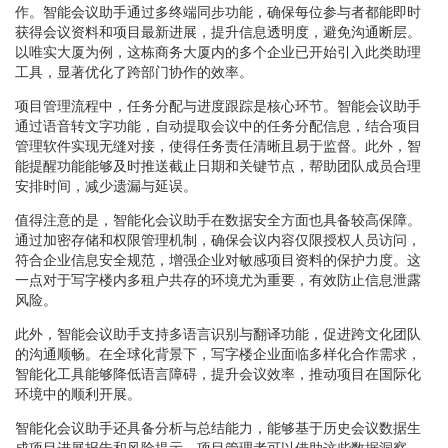
作。智能会议助手通过多终端同步功能，确保每位参与者都能即时
获得会议资料和项目最新进展，提升信息透明度，避免沟通断层。
以唯实大厦为例，这栋商务大厦内的多个企业已开始引入此类助理
工具，显著优化了跨部门协作的效率。
项目管理流程中，任务分配与进度跟踪是核心环节。智能会议助手
通过语音转文字功能，自动提取会议中的任务分配信息，结合项目
管理软件实现无缝对接，使得任务责任清晰且易于监督。此外，智
能提醒功能能够及时推送截止日期和关键节点，帮助团队成员合理
安排时间，减少遗漏与延误。
值得注意的是，智能化会议助手在数据安全方面也具备较高保障。
通过加密存储和权限管理机制，确保会议内容仅限授权人员访问，
符合企业信息安全规范，增强企业对敏感项目资料的保护力度。这
一点对于写字楼内多租户共存的环境尤为重要，有效防止信息泄露
风险。
此外，智能会议助手支持多语言识别与翻译功能，促进跨文化团队
的沟通顺畅。在全球化背景下，写字楼企业面临多样化合作需求，
智能化工具能够降低语言障碍，提升会议效率，推动项目在国际化
环境中的顺利开展。
智能化会议助手还具备分析与总结能力，能够基于历史会议数据生
成项目进展报告和风险提示。项目管理者可以借助这些数据洞察，