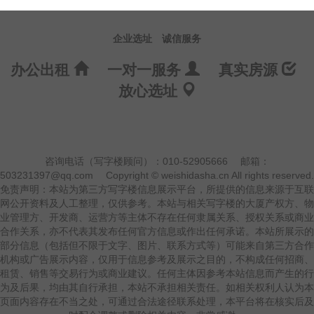
企业选址
诚信服务
办公出租
一对一服务
真实房源
放心选址
咨询电话（写字楼顾问）：010-52905666
邮箱：
503231397@qq.com
Copyright © weishidasha.cn All rights reserved.
免责声明：本站为第三方写字楼信息展示平台，所提供的信息来源于互联
网公开资料及人工整理，仅供参考。本站与相关写字楼的大厦产权方、物
业管理方、开发商、运营方等主体不存在任何隶属关系、授权关系或商业
合作关系，亦不代表其发布任何官方信息或作出任何承诺。本站所展示的
部分信息（包括但不限于文字、图片、联系方式等）可能来自第三方合作
机构或广告展示内容，仅用于信息参考及展示之目的，不构成任何招商、
租赁、销售等交易行为或商业建议。任何主体因参考本站信息而产生的行
为及后果，均由其自行承担，本站不承担相关责任。如相关权利人认为本
页面内容存在不当之处，可通过合法途径联系处理，本平台将在核实后及