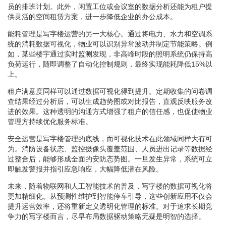
员的排班计划。此外，闲置工位或会议室的数据分析还能为租户提
供灵活的空间租赁方案，进一步降低企业的办公成本。
能耗管理是写字楼运营的另一大核心。通过将电力、水力和空调系
统的消耗数据可视化，物业可以识别异常波动并制定节能策略。例
如，某些楼宇通过实时监测发现，非高峰时段的照明系统仍保持高
负荷运行，随即调整了自动化控制规则，最终实现能耗降低15%以
上。
租户满意度同样可以通过数据可视化得到提升。定期收集的问卷调
查结果经过分析后，可以生成趋势图或对比报告，直观反映服务改
进的效果。这种透明的沟通方式增强了租户的信任感，也促使物业
管理方持续优化服务标准。
安全运营是写字楼管理的底线，而可视化技术在此领域同样大有可
为。消防设备状态、监控摄像头覆盖范围、人员进出记录等数据经
过整合后，能够形成全面的安防态势图。一旦发生异常，系统可立
即触发警报并指引应急响应，大幅降低潜在风险。
未来，随着物联网和人工智能技术的普及，写字楼的数据可视化将
更加精细化。从预测性维护到智能停车引导，这些创新应用不仅会
提升运营效率，还将重新定义透明化管理的标准。对于追求长期竞
争力的写字楼而言，尽早布局数据驱动策略无疑是明智的选择。