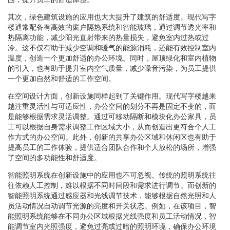
其次，绿色建筑设施的应用也大大提升了建筑的舒适度。现代写字
楼通常配备有高效的窗户隔热系统和智能玻璃，通过调节透光率和
热隔离功能，减少阳光直射带来的热量损失，避免室内过热或过
冷。这不仅有助于减少空调和暖气的能源消耗，还能有效控制室内
温度，创造一个更加舒适的办公环境。同时，屋顶绿化和室内植物
的引入，也有助于提升室内空气质量，减少噪音污染，为员工提供
一个更加自然和舒适的工作空间。
在空间设计方面，创新设施同样起到了关键作用。现代写字楼越来
越注重灵活性与可适应性，办公空间的划分不再是固定不变的，而
是能够根据需求灵活调整。通过可移动隔断和模块化办公家具，员
工可以根据自身需求调整工作区域大小，从而创造出更符合个人工
作方式的办公空间。此外，创新的共享办公区域和休闲区也有助于
提高员工的工作体验，提供适合团队合作和个人放松的场所，增强
了空间的多功能性和舒适度。
智能照明系统在创新设施中的应用也不可忽视。传统的照明系统往
往依赖人工控制，难以根据不同时间段和需求进行调节。而创新的
智能照明系统通过感应器和光线调节技术，能够根据自然光照和人
员活动情况自动调节光源的亮度和开关状态。例如，在该项目，智
能照明系统能够在不同办公区域根据光线强度和员工活动情况，智
能调节室内光照强度，避免过亮或过暗的照明环境，确保办公环境