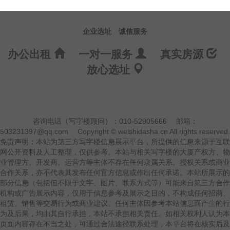
企业选址
诚信服务
办公出租
一对一服务
真实房源
放心选址
咨询电话（写字楼顾问）：010-52905666
邮箱：
503231397@qq.com
Copyright © weishidasha.cn All rights reserved.
免责声明：本站为第三方写字楼信息展示平台，所提供的信息来源于互联
网公开资料及人工整理，仅供参考。本站与相关写字楼的大厦产权方、物
业管理方、开发商、运营方等主体不存在任何隶属关系、授权关系或商业
合作关系，亦不代表其发布任何官方信息或作出任何承诺。本站所展示的
部分信息（包括但不限于文字、图片、联系方式等）可能来自第三方合作
机构或广告展示内容，仅用于信息参考及展示之目的，不构成任何招商、
租赁、销售等交易行为或商业建议。任何主体因参考本站信息而产生的行
为及后果，均由其自行承担，本站不承担相关责任。如相关权利人认为本
页面内容存在不当之处，可通过合法途径联系处理，本平台将在核实后及