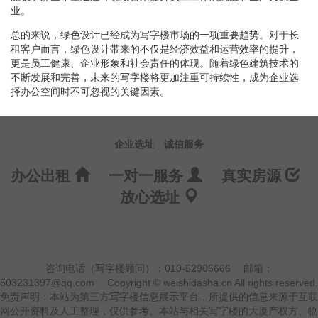
业。
总的来说，绿色设计已经成为写字楼市场的一项重要趋势。对于长
租客户而言，绿色设计带来的不仅是经济效益和运营效率的提升，
更是员工健康、企业形象和社会责任的体现。随着绿色建筑技术的
不断发展和完善，未来的写字楼将更加注重可持续性，成为企业选
择办公空间时不可忽视的关键因素。
企业选址
诚信服务
办公出租
一对一服务
真实房源
放心选址
咨询电话（写字楼顾问）：010-52905666
邮箱：
503231397@qq.com
Copyright © weishidasha.cn All rights reserved.
免责声明：本站为第三方写字楼信息展示平台，所提供的信息来源于互联
网公开资料及人工整理，仅供参考。本站与相关写字楼的大厦产权方、物